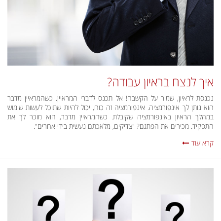
איך לנצח בראיון עבודה?
נכנסת לראיון, שמור על הקשבה! אל תכנס לדברי המראיין. כשהמראיין מדבר
הוא נותן לך אינפורמציה. אינפורמציה זה כוח, יכול להיות שתוכל לעשות שימוש
במהלך הראיון באינפורמציה שקיבלת. כשהמראיין מדבר, הוא מוכר לך את
התפקיד. מכירים את הפתגם? "צדיקים, מלאכתם נעשית בידי אחרים".
קרא עוד