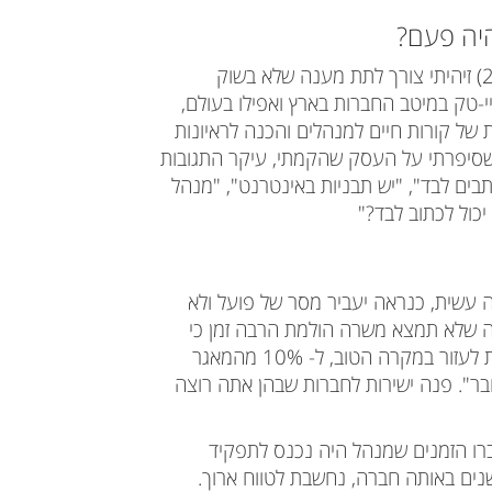
היה פעם?
אז מה קרה? מה השתנה? לפני כ- 17 שנים (2002) זיהיתי צורך לתת מענה שלא בשוק
 ההיי-טק במיטב החברות בארץ ואפילו בעולם,
של קורות חיים למנהלים והכנה לראיונות
סיפרתי על העסק שהקמתי, עיקר התגובות
ותבים לבד",
"יש תבניות באינטרנט", "מנהל
יכול לכתוב לבד?"
 עשית, כנראה יעביר מסר של פועל ולא
 שלא תמצא משרה הולמת הרבה זמן כי
כמות המסמכים שהן אוגרות היא אדירה והן מסוגלות לעזור במקרה הטוב, ל- 10% מהמאגר
ר". פנה ישירות לחברות שבהן אתה רוצה
רו הזמנים שמנהל היה נכנס לתפקיד
ה ויוצא משם לפנסיה. כיום, עבודה במשך 5 שנים באותה חברה, נחשבת לטווח ארוך.