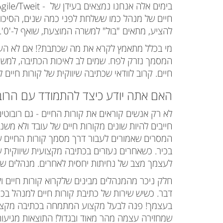
בימים אלה
אנחנו נמצאים בעידן של
gile/Tweit -
חיים של מנהל כמו ששלחת לפני כמה שנים, הסיכוי 
להציע, מתאים "בול" למשרה המוצעת, שואף ל-'0'.
מי בכלל מתאמץ לקרא את מה שכתבת?! אם לא הע
המסמך נזרק לפח.
שמים לב לאיכות הכתיבה, למ
חיים. קרוב לוודאי שכתיבה שיווקית של קורות חיים
האם אתה יודע כיצד להתמודד עם הרוב
לא רק אנשים קוראים את קורות החיים - גם רובוטים
חייבים להיות שונים מקורות חיים של עובד ולא משנ
המסרים שאמורים לעבור דרך מסמך קורות החיים שלך
בכיר. כשאחרים נעזרים בכתיבה מקצועית שיווקית ש
לעצמך מצב של נחיתות יחסית לאחרים. מנהלים ש
חלק ניכר מהמנהלים מבינים שלקרוא קורות חיים ולכ
דבר.
כשיש שירות של כתיבת קורות חיים למנהל בכת
בעצמך! פנה לבעל מקצוע המתמחה בכתיבה מקצועי
שמחזירה עצמה מהר מאוד ובגדול! התוצאות מגיעות