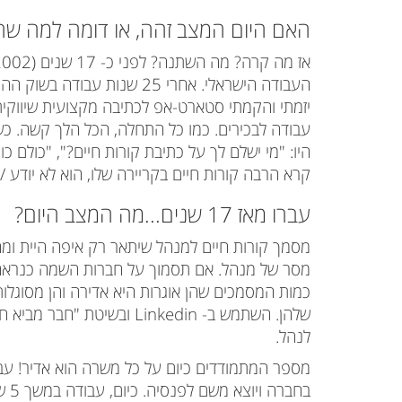
האם היום המצב זהה, או דומה למה ש
העבודה הישראלי.
אחרי 25 שנות עבודה בשוק
יזמתי והקמתי סטארט-אפ לכתיבה מקצועית שיווקית 
עבודה לבכירים. כמו כל התחלה, הכל הלך קשה.
כש
היו: "מי ישלם לך על כתיבת קורות חיים?", "כולם כ
קרא הרבה קורות חיים בקריירה שלו, הוא לא יודע / 
עברו מאז 17 שנים...מה המצב היום?
מסמך קורות חיים למנהל שיתאר רק איפה היית ומה
מסר של מנהל. אם תסמוך על חברות השמה כנראה
שלהן. השתמש ב-
Linkedin
ובשיטת "חבר מביא חב
לנהל.
מספר המתמודדים כיום על כל משרה הוא אדיר! עב
בחבר