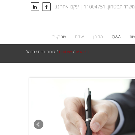
טחון: 11004751 | עקבו אחרינו:
ות
Q&A
מחירון
אודות
צור קשר
דף הבית
/
שירותים
/
קורות חיים למנהל