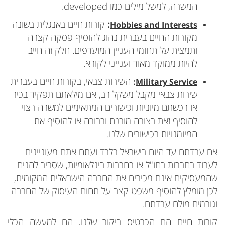
המשרה, למשל מילים כמו developed.
:
קורות חיים באנגלית בשונה
Hobbies and Interests
מקורות החיים בעברית נהוג להוסיף פסקה קצרה
ותמצית על תחומי העניין המועדפים. חלק זה חייב
להיות ממוקד מאוד וענייני לקורא.
השירות צבאי, בקורות חיים בעברית
:
Military Service
שירות צבאי מקבל משקל רב, אם מילאתם תפקיד בכיר
או רכשתם מיוניות וכישורים המתאימים למשרה רצוי
להוסיף זאת בצורה מובנת וברורה או להוסיף את
המיומנויות בכישורים שלנו.
אם עבדתם עד היום בישראל בלבד ועתם אתם מעוניינים
לעבוד בחברות בחו"ל או בחברות בינלאומיות, שסביר להניח
שהמעסיקים אינם מכירים את החברה הישראלית המקומית,
לכן מומלץ להוסיף משפט קצר על תחום העיסוק של החברה
וגורמים מולם עבדתם.
קורות חיים הם הכרטיס ביקור שלנו, הם למעשה הכלי