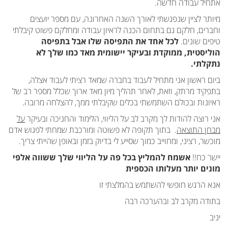
אתחיל עבודה חדשה.
מיותר לציין שנפגשתי לאורך השנה האחרונה, עם מספר יועצים
וחברים, חלקם גם בתחום הכנה לראיון עבודה ומחלקם פשוט קיבלתי
טיפים שונים.
לכל אחד את התפיסה שלו אבל בתפיסה
הוליסטית, ממוקדת ובעיקר יישומית מאד כמו שלך לא
נתקלתי.
ביום ראשון אני מתחיל לעבוד בחברה שמאד רציתי לעבוד אצלה,
בתפקיד מרתק, וזאת, לאחר תהליך מיון מאד ארוך שכלל מספר רב של
ראיונות ובכולם השתמשתי בכלים שקיבלתי ממך, להצלחה מרובה.
אני רוצה להודות לך מקרב לב על הליווי, הלימוד והחניכה ובעיקר
על
מבחן התוצאה
. בתוך תקופה לא פשוטה ומורכבת שמחתי לפגוש אדם
מוכשר, רציני, ומחוייב כמוך שסייע לי בדיוק בזמן ובאופן שהייתי צריך.
יישר כח!!
אשמח להמליץ בכל פה על הליווי שלך ששווה אלפי
מונים יותר מעלותו הכספית
אנא הרגש חופשי להשתמש בהמלצתי זו
בתודה מקרב לב ובהערכה רבה
יניב