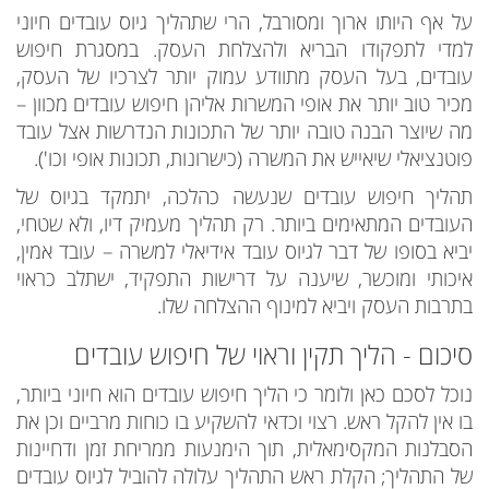
על אף היותו ארוך ומסורבל, הרי שתהליך גיוס עובדים חיוני
למדי לתפקודו הבריא ולהצלחת העסק. במסגרת חיפוש
עובדים, בעל העסק מתוודע עמוק יותר לצרכיו של העסק,
מכיר טוב יותר את אופי המשרות אליהן חיפוש עובדים מכוון –
מה שיוצר הבנה טובה יותר של התכונות הנדרשות אצל עובד
פוטנציאלי שיאייש את המשרה (כישרונות, תכונות אופי וכו').
תהליך חיפוש עובדים שנעשה כהלכה, יתמקד בגיוס של
העובדים המתאימים ביותר. רק תהליך מעמיק דיו, ולא שטחי,
יביא בסופו של דבר לגיוס עובד אידיאלי למשרה – עובד אמין,
איכותי ומוכשר, שיענה על דרישות התפקיד, ישתלב כראוי
בתרבות העסק ויביא למינוף ההצלחה שלו.
סיכום - הליך תקין וראוי של חיפוש עובדים
נוכל לסכם כאן ולומר כי הליך חיפוש עובדים הוא חיוני ביותר,
בו אין להקל ראש. רצוי וכדאי להשקיע בו כוחות מרביים וכן את
הסבלנות המקסימאלית, תוך הימנעות ממריחת זמן ודחיינות
של התהליך; הקלת ראש התהליך עלולה להוביל לגיוס עובדים