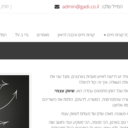
המייל שלנו:
admin@gadi.co.il
| ספק משרד הבי
ת קורות חיים
קורות חיים והכנה לראיון
מאמרים
גדי ב-TV
המלצ
 יש דרישה לאייש משרות בארגונים, ומצד שני אלו
 השאלה: איך זה יכול להיות?!
לו שכל הזמן מחפשים עבודה הוא,
שיווק עצמי
!
שרה שהתפרסמה. המשרה, לדעתם, הולמת את כישוריהם
מת אלחוט.
א פשוטה: מארג שלם של פעולות לשיווק עצמי.
טוב בארגון, הכי מנוסה, הכי משקיע ועוד וחושב שזה
ספיק. ללא שיווק עצמי כל היתרונות הנ"ל מתבטלים.