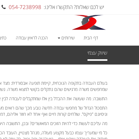
יש לכם שאלות? התקשרו אלינו:
054-7238998
דף הבית
שירותים
הכנה לראיון עבודה
כתיב
שיווק עצמי
בעולם העבודה בתקופה הנוכחית, קיימת תופעה אבסורדית: מצד אחד
שמחפשים משרה מרגישים שהם נתקלים בקושי למצוא משרה. נשאלת
התשובה: מה שעושה את ההבדל בין אלו שמתקבלים לעבודה לבין א
התסכול הגדול של מחפשי עבודה חדשה נובע מכך שהם רואים מ
וניסיונם "פיקס". שולחים קורות חיים ואף אחד לא חוזר אליהם, דמ
מה עליכם לעשות כדי להיות הזוכים המאושרים? ובכן, התשובה הי
כל מי שמעריך עצמו כבעל מקצוע מעולה, מנהל מצטיין, העובד הכי 
מצדיק את העובדה שירצו אותו – טועה! זה יפה וטוב, רק שזה לא מ