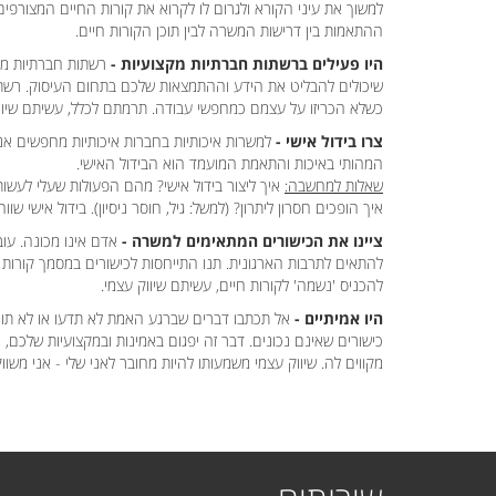
למשוך את עיני הקורא ולגרום לו לקרוא את קורות החיים המצורפים
ההתאמות בין דרישות המשרה לבין תוכן הקורות חיים.
היו פעילים ברשתות חברתיות מקצועיות -
רשתות חברתיות מה
שיכולים להבליט את הידע וההתמצאות שלכם בתחום העיסוק. רשתות
כשלא הכריזו על עצמם כמחפשי עבודה. תרמתם לכלל, עשיתם שיווק
צרו בידול אישי -
למשרות איכותיות בחברות איכותיות מחפשים א
המהותי באיכות והתאמת המועמד הוא הבידול האישי.
שאלות למחשבה:
איך ליצור בידול אישי? מהם הפעולות שעלי לעשות
איך הופכים חסרון ליתרון? (למשל: גיל, חוסר ניסיון). בידול אישי שווה
ציינו את הכישורים המתאימים למשרה -
אדם אינו מכונה. עוב
להתאים לתרבות הארגונית. תנו התייחסות לכישורים במסמך קורות 
להכניס 'נשמה' לקורות חיים, עשיתם שיווק עצמי.
היו אמיתיים -
אל תכתבו דברים שברגע האמת לא תדעו או לא תוכלו
כישורים שאינם נכונים. דבר זה יפגום באמינות ובמקצועיות שלכ
מקווים לה. שיווק עצמי משמעותו להיות מחובר לאני שלי - אני משוו