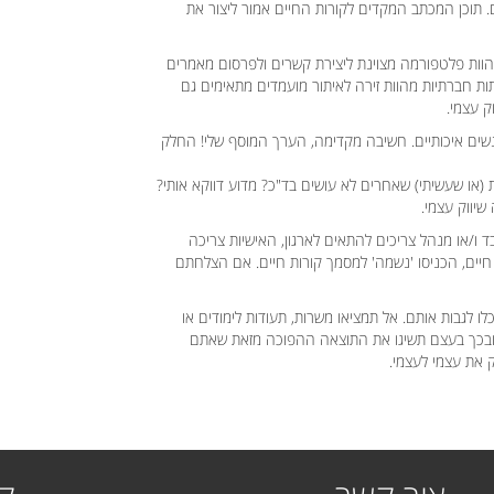
. תוכן המכתב המקדים לקורות החיים אמור ליצור את
וות פלטפורמה מצוינת ליצירת קשרים ולפרסום מאמרים
 חברתיות מהוות זירה לאיתור מועמדים מתאימים גם
 עצמי.
נשים איכותיים. חשיבה מקדימה, הערך המוסף שלי! החלק
 (או שעשיתי) שאחרים לא עושים בד"כ? מדוע דווקא אותי?
 שיווק עצמי.
ד ו/או מנהל צריכים להתאים לארגון, האישיות צריכה
חיים, הכניסו 'נשמה' למסמך קורות חיים. אם הצלחתם
 לגבות אותם. אל תמציאו משרות, תעודות לימודים או
ם, ובכך בעצם תשיגו את התוצאה ההפוכה מזאת שאתם
ק את עצמי לעצמי.