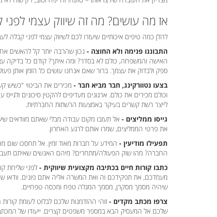
אז מה עושים? מה זה שיווק עצמי לפני 
להלן כמה טיפים איכותיים שיעזרו לכם לשיווק עצמי לפני קבלה לעב
התבוננו פנימה ולא החוצה -
נכון שהרבה יותר קל להאשים אחר
האישה והמשפחה, כולם לא בסדר? ומה איתך? קודם כל בדיקה עצמי
ספק ולבדוק את עצמך. ברור שאם אנחנו עושים כל הזמן אותן פעולות
בצעו נטוורקינג, חבר מביא חבר -
מכירים את הביטוי "כשיש קש
וכולם מכירים את כולם. ארגונים מעדיפים להקטין סיכונים ולגייס ע
לייצר רשת קשרים בעיקר באמצעות הרשתות החברתיות.
גייסו ממליצים -
אל תעזבו מקום עבודה מבלי שאתם מוודאים שיש 
את פרטי הממליצים, שמרו אותם לרגע האחרון.
תפעילו מודיעין -
המידע על חברות מאוד זמין. אל תחסכו שום מא
החברה? מהו שוק הפעולה/מתחרים? מיהם האנשים שאיתם תעבדו
כתבו קורות חיים בכתיבה מקצועית שיווקית -
לפני שליחת קו
מעמדכם, את תפקידכם וה ואת המשרה אליה אתם פונים. וודאו שהמ
שיהיה מסמך מסקרן, מסמך המגלה טפח ומכסה טפחיים.
צרפו מכתב מקדים -
זוהי ההזדמנות שלכם לבלוט לעומת קורות 
שלכם אל המעסיק הבא במספר משפטים קצרים. ייעודו של המכתב 