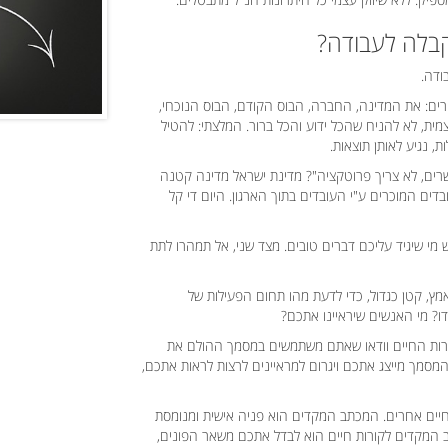
קבלה לעבודה?
ודה.
ים: את המדינה, החברה, הבוס הקודם, הבוס הנוכחי,
ת, לא להניח שהכל ידוע והכל ברור. המלצתי: להטיל
, נגיע לאותן תוצאות.
רים, לא צריך פרוטקציה"? מדינת ישראל מדינה קטנה
ובדים המוכרים ע"י העובדים בתוך הארגון. היום די קל
מי שיגיד עליכם דברים טובים. מצד שני, אל תמהרו לתת
מץ, קטן כגדול, כדי לדעת מהו תחום הפעילות של
? מי האנשים שיראיינו אתכם?
רות החיים וודאו שאתם משתמשים במסמך ההולם את
סמך מייצג אתכם ויגרום למראיינים לרצות לראות אתכם,
חיים אחרים. המכתב המקדים הוא פניה אישית ומנומסת
המקדים לקורות חיים הוא לבדל אתכם משאר הפונים,