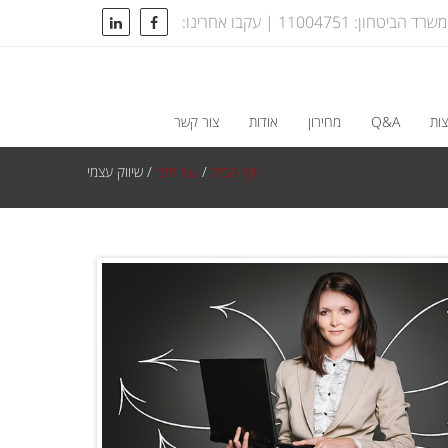
טחון: 11004751 | עקבו אחרינו:
ות
Q&A
מחירון
אודות
צור קשר
דף הבית
/
שירותים
/
שיווק עצמי