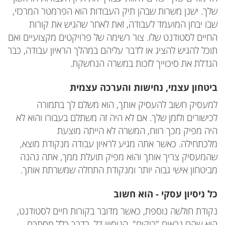
שלך. ישנן משרות שבהן תיק העבודות הוא הפרמטר המרכזי,
שבו יבחן המועמד לעבודה, זאת לאחר שהגיש את קורות
החיים לסטודנט שלו. צור רשימה של פרויקטים מקצועיים ואם
תוכל להגיש להציג או לדבר עליהם במהלך הראיון עבודה, כבר
הגדלת את סיכוייך לזכות במשרה הנחשקת.
ביטחון עצמי, נחישות והערכה עצמית
למעסיק חשוב להעסיק אותך, הוא משלם לך בתמורה
לכישורים ולזמן שלך. אם לא היה זה משתלם בעבורו והוא לא
היה מפיק מכך רווח, המשרה לא הייתה מוצעת
מלכתחילה. כאשר אתה מגיע לראיון עבודה מנקודת מוצא,
שהמעסיק צריך אותך והוא מפיק תועלת ממך, אתה נהנה
מביטחון אישי גבוה יותר ומנקודת התחלה שמשרתת אותך.
כל ניסיון עסקי - הוא חשוב
נקודת חולשה נוספת, כאשר מדובר בקורות חיים לסטודנט,
היא שהם נראים "ריקים". הניסיון דל, בדרך כלל מסתכם