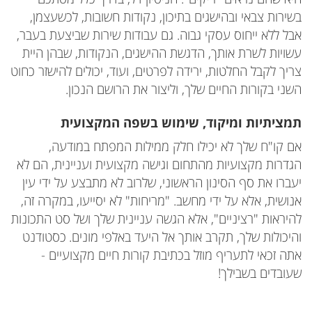
בשירות צבאי ובהישגים בתיכון, נקודות חשובות, לכשעצמן,
אבל ללא ייחוס עסקי גבוה. גם עבודות שירות שביצעת בעבר,
עשויות לשרת אותך, הדגשת ההישגים, הנקודות, שבהן היית
צריך לקבל החלטות, ירידה לפרטים, ועוד, יכולים להישזר כחוט
השני בקורות החיים שלך, וליצור את הרושם הנכון.
תמציתיות ומיקוד, שימוש בשפה המקצועית
אם קו"ח שלך לא יכילו חלק ממילות המפתח במודעה,
הגדרות מקצועיות מהתחום וגישה מקצועית ועניינית, הם לא
יעברו את סף הסינון הראשוני, שלרוב לא מתבצע על ידי עין
אנושית, אלא על ידי מחשב. "מריחות" לא יסייעו, במקרה זה,
להיראות "רציניים", אלא הגשה עניינית שלך ושל סט התכונות
והיכולות שלך, תקרב אותך אל היעד באלפי מונים.
כסטודנט
אתה זכאי לתעריף מוזל בכתיבת קורות חיים מקצועיים -
שעובדים בשבילך!