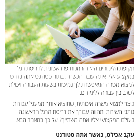
תקופת הלימודים היא הזדמנות פז ראשונית לדריסת רגל
במקצוע אליו אתה עובר הכשרה. בתור סטודנט אתה נדרש
למצוא משרה המאפשרת לך גמישות בשעות העבודה ויכולת
לשלב בין עבודה ללימודים.
כיצד למצוא משרה איכותית, שתוציא אותך ממעגל עבודות
נותני השירות ותהווה עבורך את דריסת הרגל הראשונה
בעולם המקצועי אליו אתה משתייך? על כך במאמר הבא.
עקב אכילס, כאשר אתה סטודנט