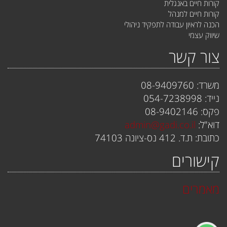
קורות חיים באנגלית
קורות חיים למנהל
הכנה לראיון עבודה לתפקיד ניהולי
שיווק עצמי
צור קשר
משרד: 08-9409760
נייד: 054-7238998
פקס: 08-9402146
דוא"ל:
admin@gadi.co.il
כתובת: ת.ד. 412 נס-ציונה 74103
קישורים
מאמרים