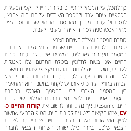
כך למשל, על המנהל להתייחס בקורות חייו להיקפי הפעילות
הכספיים איתם עבד ולמספר העובדים עליהם היה אחראי,
לנסות ולהעביר במסמך מהו סגנון הניהול שלו ובנוסף לציין
מהי האסטרטגיה לפיה הוא יהיה מעוניין לעבוד.
כותרת המסמך ושאלת השירות הצבאי
טיפ נוסף לכתיבת קורות חיים של מנהל באנגלית הוא תרגום
המסמך מעברית לאנגלית. במצבים אלה, אם כותב קורות
החיים אינו בטוח לחלוטין ביכולת התרגום שלו מאנגלית
לעברית, מוטב יהיה לקחת מתרגם מקצועי שתמורת תשלום
לא גבוה במיוחד יעניק לכם סיכוי הרבה יותר גבוה למצוא
עבודה בחו"ל. עוד טיפ אותו יש לקחת בחשבון הוא ההתאמה
בין המסמך העברי לבין המסמך האנגלי בכותרת
המסמך. אמנם ניתן להשתמש בתרגום המילולי של קורות
חיים, Resume, אך נהוג יותר לרשום את
קורות החיים כ-
CV
, שזהו הקיצור בלטינית לקורות חיים. הטיפ הרביעי שחשוב
לציין, הוא אודות השורה בקורות החיים שמתייחסת לשירות
הצבאי שלכם. בדרך כלל, שורת השירות הצבאי לחברה